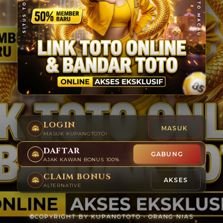
LOGIN
MASUK
MASUK KUPANGTOTO!
DAFTAR
GABUNG
AJAK KAWAN BONUS 100%
CLAIM BONUS
AKSES
ALTERNATIVE
©COPYRIGHT BY KUPANGTOTO • ORANG NIAS