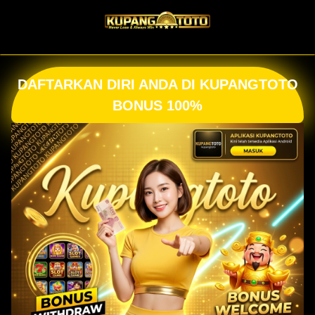
DAFTARKAN DIRI ANDA DI KUPANGTOTO
BONUS 100%