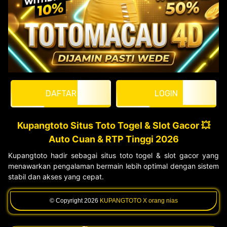
DAFTAR
LOGIN
Kupangtoto Situs Toto Togel & Slot Gacor 💥
Auto Cuan & RTP Tinggi 2026
Kupangtoto hadir sebagai situs toto togel & slot gacor yang
menawarkan pengalaman bermain lebih optimal dengan sistem
stabil dan akses yang cepat.
© Copyright 2026
KUPANGTOTO X orang nias